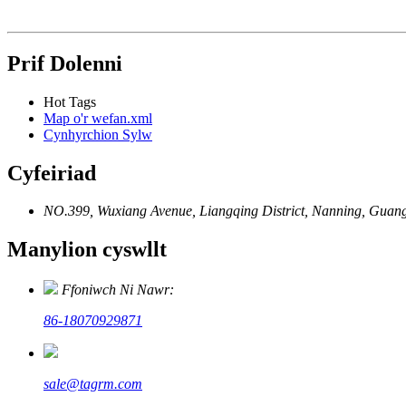
Prif Dolenni
Hot Tags
Map o'r wefan.xml
Cynhyrchion Sylw
Cyfeiriad
NO.399, Wuxiang Avenue, Liangqing District, Nanning, Guangx
Manylion cyswllt
Ffoniwch Ni Nawr:
86-18070929871
sale@tagrm.com