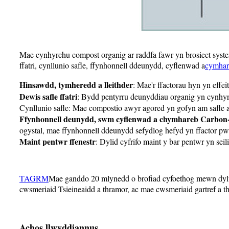
Mae cynhyrchu compost organig ar raddfa fawr yn brosiect syste
ffatri, cynllunio safle, ffynhonnell ddeunydd, cyflenwad a
cymhar
Hinsawdd, tymheredd a lleithder
: Mae'r ffactorau hyn yn effe
Dewis safle ffatri
: Bydd pentyrru deunyddiau organig yn cynhyrch
Cynllunio safle: Mae compostio awyr agored yn gofyn am safle ag
Ffynhonnell deunydd, swm cyflenwad a chymhareb Carbon-
ogystal, mae ffynhonnell ddeunydd sefydlog hefyd yn ffactor pwys
Maint pentwr ffenestr
: Dylid cyfrifo maint y bar pentwr yn seil
TAGRM
Mae ganddo 20 mlynedd o brofiad cyfoethog mewn dyluni
cwsmeriaid Tsieineaidd a thramor, ac mae cwsmeriaid gartref a 
Achos llwyddiannus