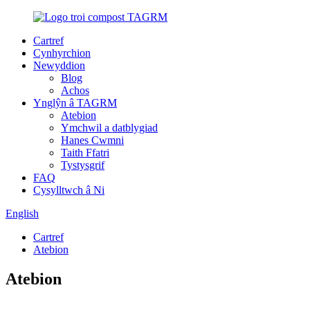
Cartref
Cynhyrchion
Newyddion
Blog
Achos
Ynglŷn â TAGRM
Atebion
Ymchwil a datblygiad
Hanes Cwmni
Taith Ffatri
Tystysgrif
FAQ
Cysylltwch â Ni
English
Cartref
Atebion
Atebion