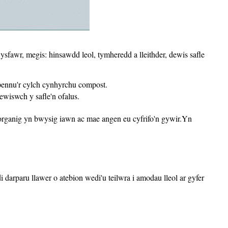
fawr, megis: hinsawdd leol, tymheredd a lleithder, dewis safle
n pennu'r cylch cynhyrchu compost.
ewiswch y safle'n ofalus.
organig yn bwysig iawn ac mae angen eu cyfrifo'n gywir.Yn
arparu llawer o atebion wedi'u teilwra i amodau lleol ar gyfer