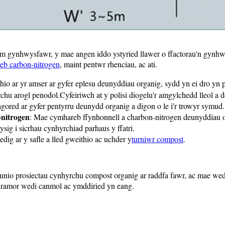
m gynhwysfawr, y mae angen iddo ystyried llawer o ffactorau'n gynhwys
eb carbon-nitrogen
, maint pentwr rhenciau, ac ati.
ithio ar yr amser ar gyfer eplesu deunyddiau organig, sydd yn ei dro y
u arogl penodol.Cyfeiriwch at y polisi diogelu'r amgylchedd lleol a d
ored ar gyfer pentyrru deunydd organig a digon o le i'r trowyr symud.
nitrogen
: Mae cymhareb ffynhonnell a charbon-nitrogen deunyddiau 
ig i sicrhau cynhyrchiad parhaus y ffatri.
iedig ar y safle a lled gweithio ac uchder y
turniwr compost
.
o prosiectau cynhyrchu compost organig ar raddfa fawr, ac mae wedi d
thramor wedi canmol ac ymddiried yn eang.